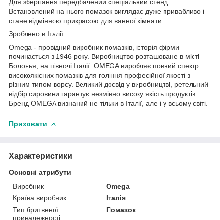
Для зберігання передбачений спеціальний стенд.
Встановлений на нього помазок виглядає дуже привабливо і
стане відмінною прикрасою для ванної кімнати.
Зроблено в Італії
Omega - провідний виробник помазків, історія фірми
починається з 1946 року. Виробництво розташоване в місті
Болонья, на півночі Італії. OMEGA виробляє повний спектр
високоякісних помазків для гоління професійної якості з
різним типом ворсу. Великий досвід у виробництві, ретельний
відбір сировини гарантує незмінно високу якість продуктів.
Бренд OMEGA визнаний не тільки в Італії, але і у всьому світі.
Приховати
Характеристики
Основні атрибути
Виробник
Omega
Країна виробник
Італія
Тип бритвеної
Помазок
приналежності