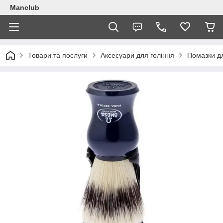
Manclub
Товари та послуги
Аксесуари для гоління
Помазки дл