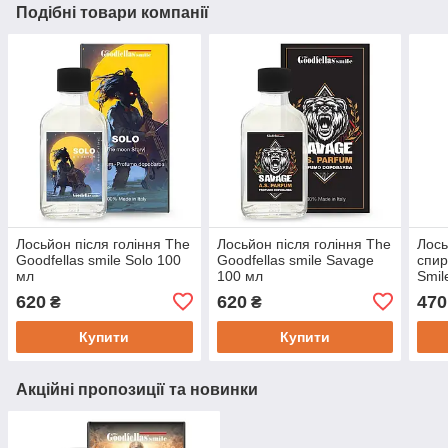
Подібні товари компанії
Лосьйон після гоління The
Лосьйон після гоління The
Лось
Goodfellas smile Solo 100
Goodfellas smile Savage
спир
мл
100 мл
Smil
Free
620
620
470
₴
₴
Купити
Купити
Акційні пропозиції та новинки