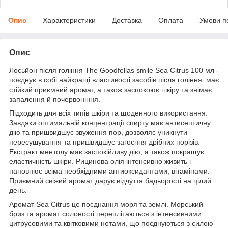
Опис
Характеристики
Доставка
Оплата
Умови п
Опис
Лосьйон після гоління The Goodfellas smile Sea Citrus 100 мл -
поєднує в собі найкращі властивості засобів після гоління: має
стійкий приємний аромат, а також заспокоює шкіру та знімає
запалення й почервоніння.
Підходить для всіх типів шкіри та щоденного використання.
Завдяки оптимальній концентрації спирту має антисептичну
дію та пришвидшує звуження пор, дозволяє уникнути
пересушування та пришвидшує загоєння дрібних порізів.
Екстракт ментолу має заспокійливу дію, а також покращує
еластичність шкіри. Рицинова олія інтенсивно живить і
наповнює всіма необхідними антиоксидантами, вітамінами.
Приємний свіжий аромат дарує відчуття бадьорості на цілий
день.
Аромат Sea Citrus це поєднання моря та землі. Морський
бриз та аромат солоності переплітаються з інтенсивними
цитрусовими та квітковими нотами, що поєднуються з силою