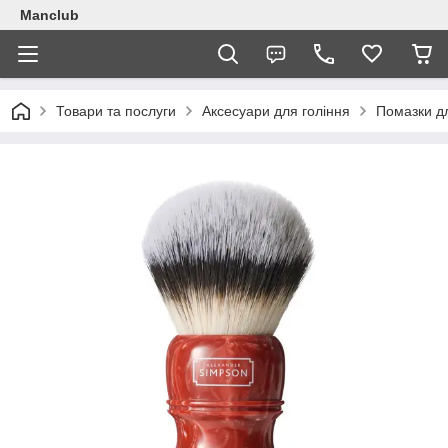
Manclub
Товари та послуги
Аксесуари для гоління
Помазки дл