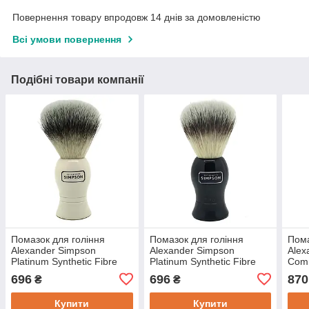
Повернення товару впродовж 14 днів за домовленістю
Всі умови повернення
Подібні товари компанії
Помазок для гоління
Помазок для гоління
Пома
Alexander Simpson
Alexander Simpson
Alex
Platinum Synthetic Fibre
Platinum Synthetic Fibre
Com
Shaving Brush
Shaving Brush Ebony
Brist
696
696
870
₴
₴
Купити
Купити