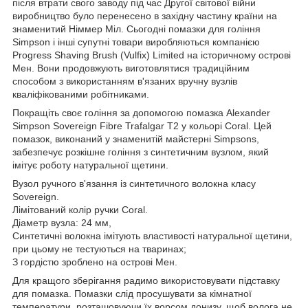
після втрати свого заводу під час Другої світової війни
виробництво було перенесено в західну частину країни на
знаменитий Німмер Міл. Сьогодні помазки для гоління
Simpson і інші супутні товари виробляються компанією
Progress Shaving Brush (Vulfix) Limited на історичному острові
Мен. Вони продовжують виготовлятися традиційним
способом з використанням в'язаних вручну вузлів
кваліфікованими робітниками.
Покращіть своє гоління за допомогою помазка Alexander
Simpson Sovereign Fibre Trafalgar T2 у кольорі Coral. Цей
помазок, виконаний у знаменитій майстерні Simpsons,
забезпечує розкішне гоління з синтетичним вузлом, який
імітує роботу натуральної щетини.
Вузол ручного в'язання із синтетичного волокна класу
Sovereign.
Лімітований колір ручки Coral.
Діаметр вузла: 24 мм,
Синтетичні волокна імітують властивості натуральної щетини,
при цьому не тестуються на тваринах;
З гордістю зроблено на острові Мен.
Для кращого зберігання радимо використовувати підставку
для помазка. Помазки слід просушувати за кімнатної
температури, розташовуючи їх ворсом донизу, щоб волога не