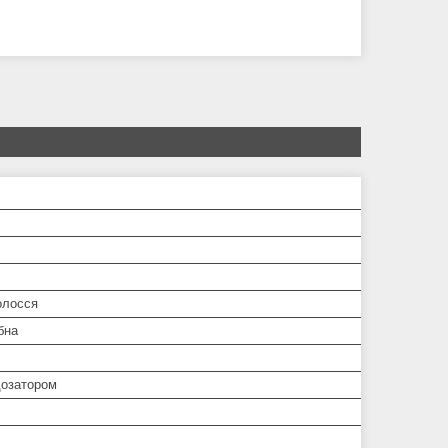
олосся
бна
дозатором