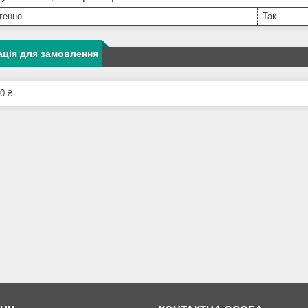
генно
Так
ція для замовлення
0 ₴