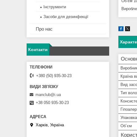
Об’єм 1
Інструменти
Виробле
Засоби для дезинфекції
Про нас
Характ
Контакти
Основ
Виробни
+380 (50) 935-30-23
Країна в
Вид зас
Тип вол
manclub@i.ua
Консисте
+38 050 935-30-23
Гіпоалер
Упаковка
Харків, Україна
Об`єм
Корист