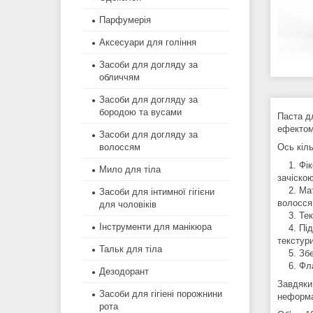
Парфумерія
Аксесуари для гоління
Засоби для догляду за
обличчям
Засоби для догляду за
бородою та вусами
Паста д
ефектом
Засоби для догляду за
волоссям
Ось кіл
1. Фікс
Мило для тіла
зачіскою
2. Мато
Засоби для інтимної гігієни
волосся
для чоловіків
3. Текс
Інструменти для манікюра
4. Підх
текстури
Тальк для тіла
5. Збер
6. Фла
Дезодорант
Завдяки 
Засоби для гігіені порожнини
неформ
рота