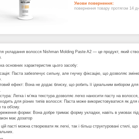
повернення товару протягом 14 д
ля укладання волосся Nishman Molding Paste A2 — це продукт, який ство
.
ька основних характеристик цього засобу:
ація: Паста забезпечує сильну, але гнучку фіксацію, що дозволяє зміню
.
вий ефект: Вона не додає блиску, що робить її ідеальним вибором для 
.
тура: Легка і м’яка текстура дозволяє легко наносити пасту на волосся,
одить для різних типів волосся: Паста може використовуватися як для к
 та об'єму.
еження форми: Вона добре тримає форму укладки, навіть в умовах підв
кон має дозатор
цій пасті можна створювати як легкі, так і більш структуровані стилі, що
альних.