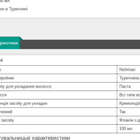
00 мл
но в Туреччині
еристики
ні
к
Nishman
иробник
Туреччина
обу для укладання волосся
Паста
осся
Всі типи в
нція засобу для укладки
Кремоподі
генний
Так
 засобу
Флакон з 
100 мл
увальницькі характеристики