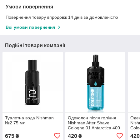
Умови повернення
Повернення товару впродовж 14 днів за домовленістю
Всі умови повернення
Подібні товари компанії
Туалетна вода Nishman
Одеколон після гоління
Одек
№2 75 мл
Nishman After Shave
Nish
Cologne 01 Antarctica 400
Colo
мл
мл
675
420
420
₴
₴