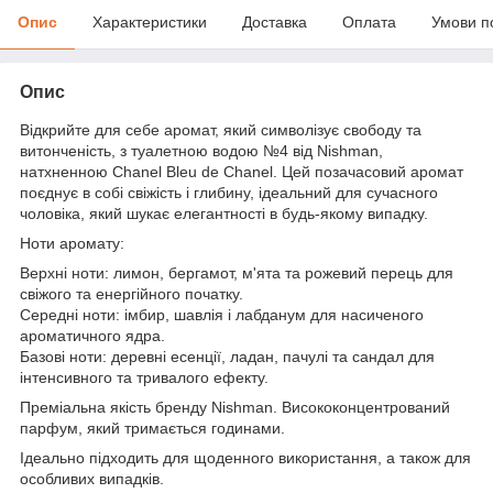
Опис
Характеристики
Доставка
Оплата
Умови п
Опис
Відкрийте для себе аромат, який символізує свободу та
витонченість, з туалетною водою №4 від Nishman,
натхненною Chanel Bleu de Chanel. Цей позачасовий аромат
поєднує в собі свіжість і глибину, ідеальний для сучасного
чоловіка, який шукає елегантності в будь-якому випадку.
Ноти аромату:
Верхні ноти: лимон, бергамот, м'ята та рожевий перець для
свіжого та енергійного початку.
Середні ноти: імбир, шавлія і лабданум для насиченого
ароматичного ядра.
Базові ноти: деревні есенції, ладан, пачулі та сандал для
інтенсивного та тривалого ефекту.
Преміальна якість бренду Nishman. Висококонцентрований
парфум, який тримається годинами.
Ідеально підходить для щоденного використання, а також для
особливих випадків.