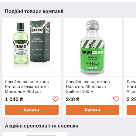
Подібні товари компанії
Лосьйон після гоління
Лосьйон після гоління
Лось
Proraso з Евкаліптом і
Rasozero Aftershave
Har
Ментолом 400 мл
Spiffero 100 м
Afte
1 040
240
2 2
₴
₴
Купити
Купити
Акційні пропозиції та новинки