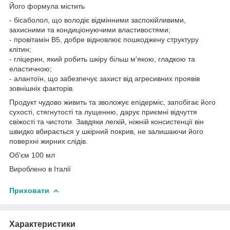
Його формула містить
- бісаболол, що володіє відмінними заспокійливими,
захисними та кондиціонуючими властивостями;
- провітамін В5, добре відновлює пошкоджену структуру
клітин;
- гліцерин, який робить шкіру більш м'якою, гладкою та
еластичною;
- алантоїн, що забезпечує захист від агресивних проявів
зовнішніх факторів.
Продукт чудово живить та зволожує епідерміс, запобігає його
сухості, стягнутості та лущенню, дарує приємні відчуття
свіжості та чистоти. Завдяки легкій, ніжній консистенції він
швидко вбирається у шкірний покрив, не залишаючи його
поверхні жирних слідів.
Об'єм 100 мл
Вироблено в Італії
Приховати
Характеристики