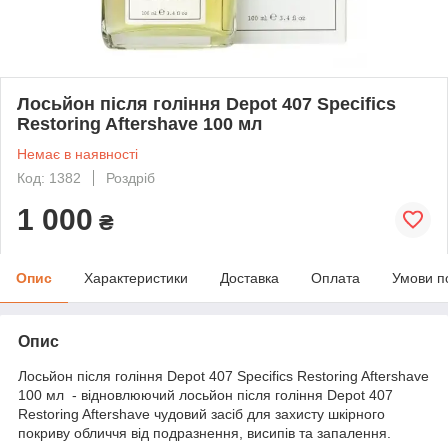
Лосьйон після гоління Depot 407 Specifics
Restoring Aftershave 100 мл
Немає в наявності
Код: 1382
Роздріб
1 000
₴
Опис
Характеристики
Доставка
Оплата
Умови п
Опис
Лосьйон після гоління Depot 407 Specifics Restoring Aftershave
100 мл - відновлюючий лосьйон після гоління Depot 407
Restoring Aftershave чудовий засіб для захисту шкірного
покриву обличчя від подразнення, висипів та запалення.