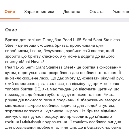
Опис
Характеристики
Доставка
Оплата
Умови п
Опис
Бритва для гоління Т-подібна Pearl L-65 Semi Slant Stainless
Steel - це перша скошена бритва, пропонована цим
виробником, і вони, безумовно, зробили свій внесок, щоб
зробити цю бритву класною, яку можна додати до вашого
списку «Must Have»!
Pearl L-65 Semi Slant Stainless Steel - це бритва з фіксованим
кутом, нерегульована, розроблена для особливого гоління. Її
вирізняє скошене лезо, що дає змогу здійснювати ріжучий рух,
який ефективно зрізає волосся, на відміну від прямого краю
типової бритви DE, яка має тенденцію відсувати щетину, що
призводить до більш грубого відчуття після гоління. Чиста
ріжуча дія похилого леза в поєднанні зі збереженим зазором
між лезом і шкірою особливо корисна для людей з густим,
жорстким волоссям і чутливою шкірою. Ця бритва відмінно
знижує опір під час процесу, що призводить до м'якшого
гоління і мінімізації подразнення. Її точність особливо вигідна
для розв'язання проблем гоління шиї, де в багатьох чоловіків