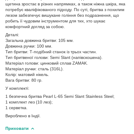
щетина зростає в різних напрямках, а також ніжна шкіра, яка
потребує кваліфікованого підходу. По суті, бритва з похилим
лезом забезпечує вишукане гоління без подразнення, що
робить її чудовим інструментом для тих, хто шукає
комфортний догляд за собою.
Деталі:
Загальна довжина бритви: 105 мм.
Довжина ручки: 100 мм.
Тип бритви: Т-подібний станок із трьох частин.
Тип бритвеної голови: Semi Slant (напівскошена).
Матеріал голови: цинковий сплав ZAMAK.
Матеріал ручки: сталь (316L).
Колір: матовий нікель.
Вага бритви: 80 гр.
У комплекті:
1 безпечна бритва Pearl L-65 Semi Slant Stainless Steel;
1 комплект лез (10 лез);
1 серветка.
Вироблено в Індії.
Приховати