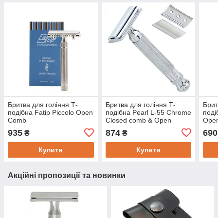
Бритва для гоління Т-
Бритва для гоління Т-
Брит
подібна Fatip Piccolo Open
подібна Pearl L-55 Chrome
поді
Comb
Closed comb & Open
Ope
Comb
935
874
690
₴
₴
Купити
Купити
Акційні пропозиції та новинки