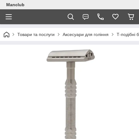
Manclub
Товари та послуги
Аксесуари для гоління
Т-подібні 