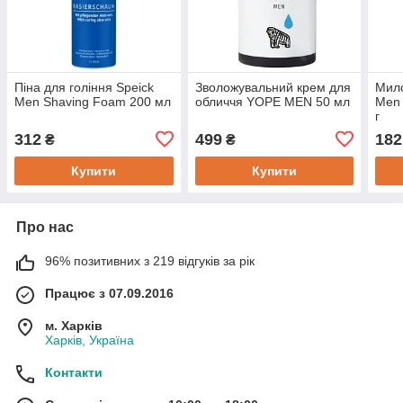
Піна для гоління Speick
Зволожувальний крем для
Мило
Men Shaving Foam 200 мл
обличчя YOPE MEN 50 мл
Men 
г
312
499
182
₴
₴
Купити
Купити
Про нас
96% позитивних з 219 відгуків за рік
Працює з 07.09.2016
м. Харків
Харків, Україна
Контакти