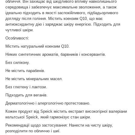
обличчя. Він захищає від шкідливого впливу навколишнього
середовища і забезпечує максимальне зволоження, а також
ідеально підходить в якості заспокійливого, підбадьорливого
догляду після гоління. Містить коензим Q10, що має
антиоксидантну дію і заряджає шкіру енергією. Підходить для
чутливої шкіри.
Особливості:
Містить натуральний коензим Q10.
Ніяких синтетичних ароматів, барвників і консервантів.
Без силікону.
Не містить парабенів.
Не містить мінеральних масел.
Без глютену і лактози.
Підходить для веганів.
Дерматологічно і алергологічно протестовано.
Кожен продукт від Speick містить екстракт високогірної валеріани
кельтської Speick, який гармонізує стан шкіри.
Рекомендації щодо застосування: Нанести на чисту шкіру,
розподілити по обличчю і шиї.