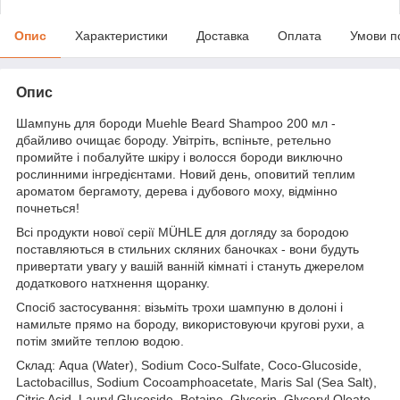
Опис
Характеристики
Доставка
Оплата
Умови п
Опис
Шампунь для бороди Muehle Beard Shampoo 200 мл -
дбайливо очищає бороду. Увітріть, вспіньте, ретельно
промийте і побалуйте шкіру і волосся бороди виключно
рослинними інгредієнтами. Новий день, оповитий теплим
ароматом бергамоту, дерева і дубового моху, відмінно
почнеться!
Всі продукти нової серії MÜHLE для догляду за бородою
поставляються в стильних скляних баночках - вони будуть
привертати увагу у вашій ванній кімнаті і стануть джерелом
додаткового натхнення щоранку.
Спосіб застосування: візьміть трохи шампуню в долоні і
намильте прямо на бороду, використовуючи кругові рухи, а
потім змийте теплою водою.
Склад: Aqua (Water), Sodium Coco-Sulfate, Coco-Glucoside,
Lactobacillus, Sodium Cocoamphoacetate, Maris Sal (Sea Salt),
Citric Acid, Lauryl Glucoside, Betaine, Glycerin, Glyceryl Oleate,