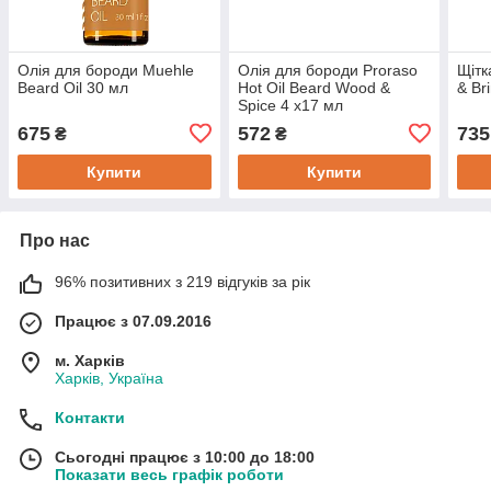
Олія для бороди Muehle
Олія для бороди Proraso
Щітк
Beard Oil 30 мл
Hot Oil Beard Wood &
& Br
Spice 4 х17 мл
675
572
735
₴
₴
Купити
Купити
Про нас
96% позитивних з 219 відгуків за рік
Працює з 07.09.2016
м. Харків
Харків, Україна
Контакти
Сьогодні працює з 10:00 до 18:00
Показати весь графік роботи