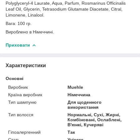
Polyglyceryl-4 Laurate, Aqua, Parfum, Rosmarinus Officinalis
Leaf Oil, Glycerin, Tetrasodium Glutamate Diacetate, Citral,
Limonene, Linalool.
Вага: 100 гр.
Вироблено в Німеччині.
Приховати
Характеристики
Основні
Виробник
Muehle
Країна виробник
Німеччина
Тип шампуню
Для щоденного
використання
Тип волосся
Нормальні, Сухі, Жирні,
Комбіновані, Ослаблені,
В'юнкі, Кучеряві
Гіпоалергенний
Так
Стать
Унісекс