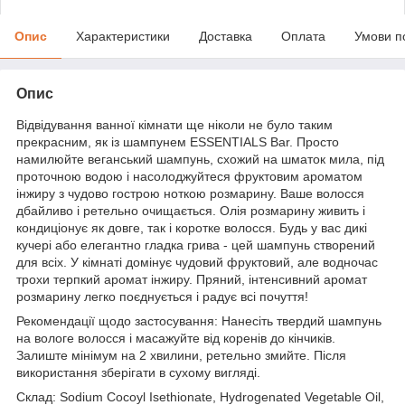
Опис
Характеристики
Доставка
Оплата
Умови п
Опис
Відвідування ванної кімнати ще ніколи не було таким
прекрасним, як із шампунем ESSENTIALS Bar. Просто
намилюйте веганський шампунь, схожий на шматок мила, під
проточною водою і насолоджуйтеся фруктовим ароматом
інжиру з чудово гострою ноткою розмарину. Ваше волосся
дбайливо і ретельно очищається. Олія розмарину живить і
кондиціонує як довге, так і коротке волосся. Будь у вас дикі
кучері або елегантно гладка грива - цей шампунь створений
для всіх. У кімнаті домінує чудовий фруктовий, але водночас
трохи терпкий аромат інжиру. Пряний, інтенсивний аромат
розмарину легко поєднується і радує всі почуття!
Рекомендації щодо застосування: Нанесіть твердий шампунь
на вологе волосся і масажуйте від коренів до кінчиків.
Залиште мінімум на 2 хвилини, ретельно змийте. Після
використання зберігати в сухому вигляді.
Склад: Sodium Cocoyl Isethionate, Hydrogenated Vegetable Oil,