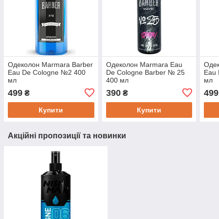
Одеколон Marmara Barber
Одеколон Marmara Eau
Одек
Eau De Cologne №2 400
De Cologne Barber № 25
Eau 
мл
400 мл
мл
499
390
499
₴
₴
Купити
Купити
Акційні пропозиції та новинки