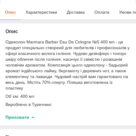
Опис
Характеристики
Доставка
Оплата
Умови п
Опис
Одеколон Marmara Barber Eau De Cologne №5 400 мл - це
продукт спеціально створеий для любителів і професіоналів у
сфері класичного волога гоління. Чудово дезінфікує і тонізує
шкіру обличчя після гоління, насичує її свіжістю і розкішнім
чоловічім ароматом. Композиція цього одеколону - бадьорий
аромат індійського лайму, бергамоту і деревних нот, а також
клементину та лаванди. Чудовий настрій вам гарантовано на
весь день. Містіть 70% спирту. Пляшка виготовлена із
пластику
Об`єм: 400 мл
Вироблено в Туреччині
Приховати