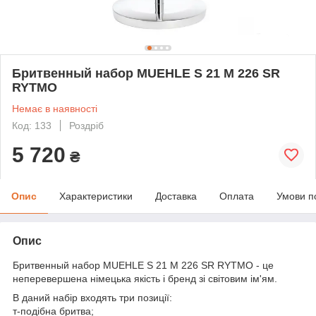
Бритвенный набор MUEHLE S 21 M 226 SR
RYTMO
Немає в наявності
Код: 133
Роздріб
5 720
₴
Опис
Характеристики
Доставка
Оплата
Умови п
Опис
Бритвенный набор MUEHLE S 21 M 226 SR RYTMO - це
неперевершена німецька якість і бренд зі світовим ім'ям.
В даний набір входять три позиції:
т-подібна бритва;