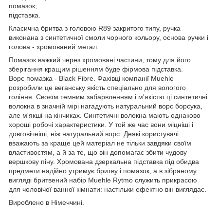
помазок;
підставка.
Класична бритва з головою R89 закритого типу, ручка
виконана з синтетичної смоли чорного кольору, основа ручки і
голова - хромований метал.
Помазок важкий через хромовані частини, тому для його
зберігання кращим рішенням буде фірмова підставка.
Ворс помазка - Black Fibre. Фахівці компанії Muehle
розробили це веганську якість спеціально для вологого
гоління. Своєїм темним забарвленням і м'якістю ці синтетичні
волокна в значній мірі нагадують натуральний ворс борсука,
але м'якші на кінчиках. Синтетичні волокна мають однаково
хороші робочі характеристики. У той же час вони міцніші і
довговічніші, ніж натуральний ворс. Деякі користувачі
вважають за краще цей матеріал не тільки завдяки своїм
властивостям, а й за те, що він допомагає збити чудову
вершкову піну. Хромована дзеркальна підставка під обидва
предмети надійно утримує бритву і помазок, а в зібраному
вигляді бритвений набір Muehle Rytmo служить прикрасою
для чоловічої ванної кімнати: настільки ефектно він виглядає.
Вироблено в Німеччині.