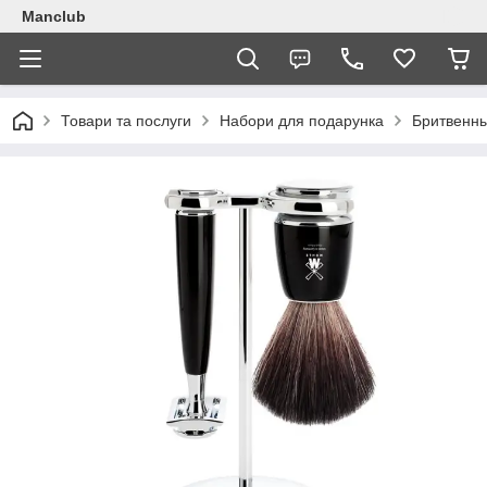
Manclub
Товари та послуги
Набори для подарунка
Бритвенн