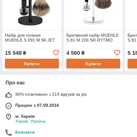
Набір для гоління
Бритвений набір MUEHLE
Бри
MUEHLE S 091 M 96 JET
S 81 M 226 SR RYTMO
S 81
15 548
4 560
5 1
₴
₴
Купити
Купити
Про нас
96% позитивних з 219 відгуків за рік
Працює з 07.09.2016
м. Харків
Харків, Україна
Контакти