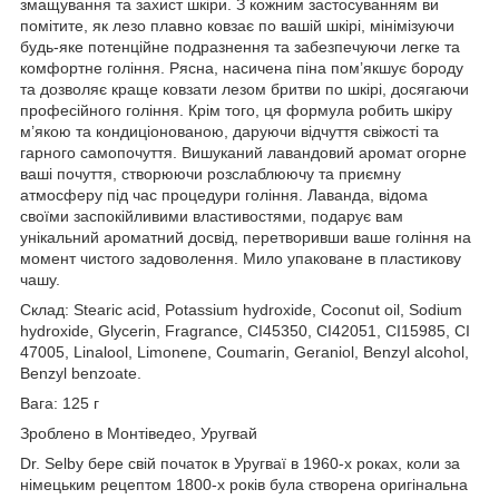
змащування та захист шкіри. З кожним застосуванням ви
помітите, як лезо плавно ковзає по вашій шкірі, мінімізуючи
будь-яке потенційне подразнення та забезпечуючи легке та
комфортне гоління. Рясна, насичена піна пом’якшує бороду
та дозволяє краще ковзати лезом бритви по шкірі, досягаючи
професійного гоління. Крім того, ця формула робить шкіру
м’якою та кондиціонованою, даруючи відчуття свіжості та
гарного самопочуття. Вишуканий лавандовий аромат огорне
ваші почуття, створюючи розслаблюючу та приємну
атмосферу під час процедури гоління. Лаванда, відома
своїми заспокійливими властивостями, подарує вам
унікальний ароматний досвід, перетворивши ваше гоління на
момент чистого задоволення. Мило упаковане в пластикову
чашу.
Склад: Stearic acid, Potassium hydroxide, Coconut oil, Sodium
hydroxide, Glycerin, Fragrance, CI45350, CI42051, CI15985, CI
47005, Linalool, Limonene, Coumarin, Geraniol, Benzyl alcohol,
Benzyl benzoate.
Вага: 125 г
Зроблено в Монтіведео, Уругвай
Dr. Selby бере свій початок в Уругваї в 1960-х роках, коли за
німецьким рецептом 1800-х років була створена оригінальна