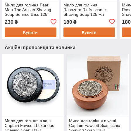
Мило для гоління Pearl
Мило для гоління
Мило
Man The Artisan Shaving
Rasozero Rinfrescante
Raso
Soap Sunrise Bliss 125 г
Shaving Soap 125 мл
Shav
230
180
180
₴
₴
Купити
Купити
Акційні пропозиції та новинки
Мило для гоління в чаші
Мило для гоління в чаші
Captain Fawcett Luxurious
Captain Fawcett Scapicchio
Shaving Soap 100 г
Shaving Soap 110 г