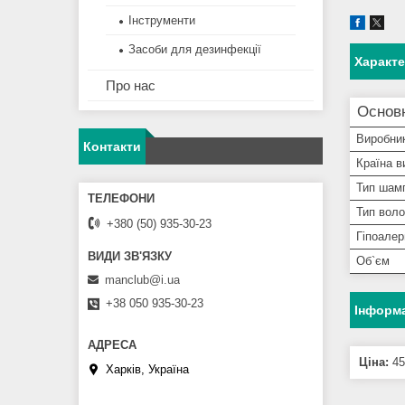
Інструменти
Засоби для дезинфекції
Характ
Про нас
Основ
Виробни
Контакти
Країна в
Тип шам
Тип вол
+380 (50) 935-30-23
Гіпоалер
Об`єм
manclub@i.ua
+38 050 935-30-23
Інформа
Ціна:
45
Харків, Україна