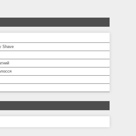
y Shave
атний
олосся