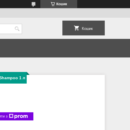
Кошик
Кошик
 Shampoo 1 л
ти з