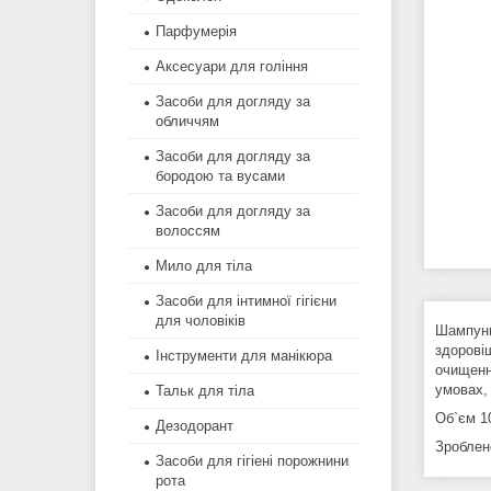
Парфумерія
Аксесуари для гоління
Засоби для догляду за
обличчям
Засоби для догляду за
бородою та вусами
Засоби для догляду за
волоссям
Мило для тіла
Засоби для інтимної гігієни
для чоловіків
Шампунь
здорові
Інструменти для манікюра
очищенн
умовах, 
Тальк для тіла
Об`єм 1
Дезодорант
Зроблен
Засоби для гігіені порожнини
рота