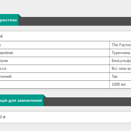
еристики
ні
к
The Factor
иробник
Туреччина
пуню
Безсульф
осся
Всі типи в
генний
Так
1000 мл
ція для замовлення
0 ₴