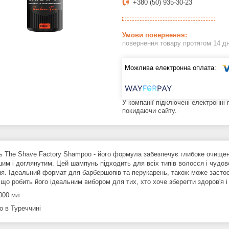
+380 (50) 935-30-23
повернення товару протягом 14 д
У компанії підключені електронні
покидаючи сайту.
 The Shave Factory Shampoo - його формула забезпечує глибоке очищення
шим і доглянутим. Цей шампунь підходить для всіх типів волосся і чудо
я. Ідеальний формат для барбершопів та перукарень, також може засто
що робить його ідеальним вибором для тих, хто хоче зберегти здоров'я і
000 мл
о в Туреччині