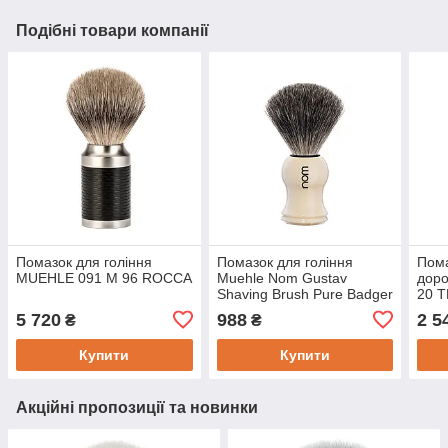
Подібні товари компанії
Помазок для гоління
Помазок для гоління
Пома
MUEHLE 091 M 96 ROCCA
Muehle Nom Gustav
дор
Shaving Brush Pure Badger
20 
5 720
988
2 5
₴
₴
Купити
Купити
Акційні пропозиції та новинки