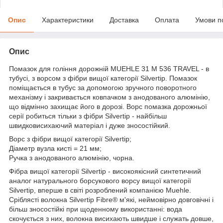
Опис
Характеристики
Доставка
Оплата
Умови п
Опис
Помазок для гоління дорожній MUEHLE 31 M 536 TRAVEL - в
тубусі, з ворсом з фібри вищої категорії Silvertip. Помазок
поміщається в тубус за допомогою зручного поворотного
механізму і закривається ковпачком з анодованого алюмінію,
що відмінно захищає його в дорозі. Ворс помазка дорожньої
серії робиться тільки з фібри Silvertip - найбільш
швидковисихаючий матеріал і дуже зносостійкий.
Ворс з фібри вищої категорії Silvertip;
Діаметр вузла кисті = 21 мм;
Ручка з анодованого алюмінію, чорна.
Фібра вищої категорії Silvertip - високоякісний синтетичний
аналог натурального борсукового ворсу вищої категорії
Silvertip, вперше в світі розроблений компанією Muehle.
Сріблясті волокна Silvertip Fibre® м'які, неймовірно довговічні і
більш зносостійкі при щоденному використанні: вода
скочується з них, волокна висихають швидше і служать довше,