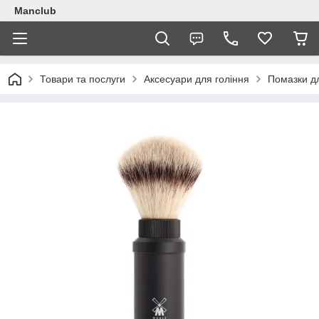
Manclub
Товари та послуги
Аксесуари для гоління
Помазки дл