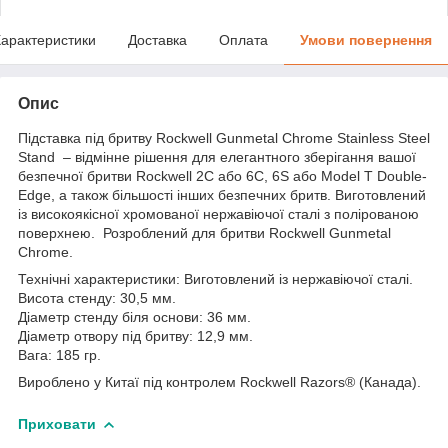
арактеристики
Доставка
Оплата
Умови повернення
Опис
Підставка під бритву Rockwell Gunmetal Chrome Stainless Steel
Stand – відмінне рішення для елегантного зберігання вашої
безпечної бритви Rockwell 2C або 6C, 6S або Model T Double-
Edge, а також більшості інших безпечних бритв. Виготовлений
із високоякісної хромованої нержавіючої сталі з полірованою
поверхнею. Розроблений для бритви Rockwell Gunmetal
Chrome.
Технічні характеристики: Виготовлений із нержавіючої сталі.
Висота стенду: 30,5 мм.
Діаметр стенду біля основи: 36 мм.
Діаметр отвору під бритву: 12,9 мм.
Вага: 185 гр.
Вироблено у Китаї під контролем Rockwell Razors® (Канада).
Приховати