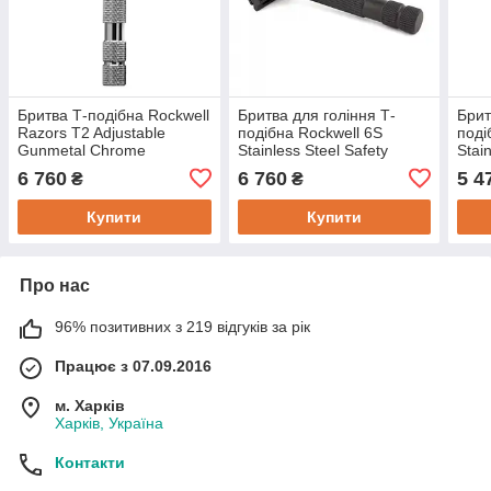
Бритва Т-подібна Rockwell
Бритва для гоління Т-
Брит
Razors T2 Adjustable
подібна Rockwell 6S
поді
Gunmetal Chrome
Stainless Steel Safety
Stai
Razor Black
6 760
6 760
5 4
₴
₴
Купити
Купити
Про нас
96% позитивних з 219 відгуків за рік
Працює з 07.09.2016
м. Харків
Харків, Україна
Контакти