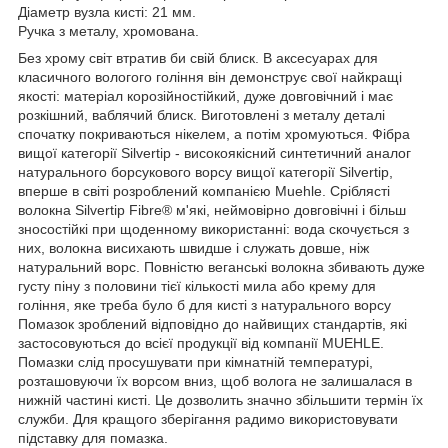
Діаметр вузла кисті: 21 мм.
Ручка з металу, хромована.
Без хрому світ втратив би свій блиск. В аксесуарах для
класичного вологого гоління він демонструє свої найкращі
якості: матеріал корозійностійкий, дуже довговічний і має
розкішний, ваблячий блиск. Виготовлені з металу деталі
спочатку покриваються нікелем, а потім хромуються. Фібра
вищої категорії Silvertip - високоякісний синтетичний аналог
натурального борсукового ворсу вищої категорії Silvertip,
вперше в світі розроблений компанією Muehle. Сріблясті
волокна Silvertip Fibre® м'які, неймовірно довговічні і більш
зносостійкі при щоденному використанні: вода скочується з
них, волокна висихають швидше і служать довше, ніж
натуральний ворс. Повністю веганські волокна збивають дуже
густу піну з половини тієї кількості мила або крему для
гоління, яке треба було б для кисті з натурального ворсу
Помазок зроблений відповідно до найвищих стандартів, які
застосовуються до всієї продукції від компанії MUEHLE.
Помазки слід просушувати при кімнатній температурі,
розташовуючи їх ворсом вниз, щоб волога не залишалася в
нижній частині кисті. Це дозволить значно збільшити термін їх
служби. Для кращого зберігання радимо використовувати
підставку для помазка.