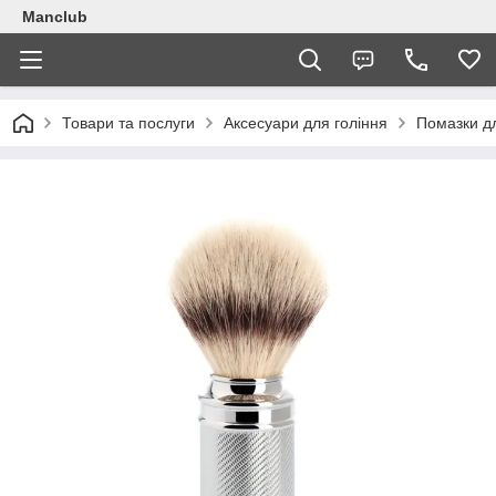
Manclub
Товари та послуги
Аксесуари для гоління
Помазки дл