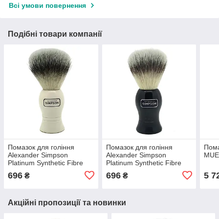
Всі умови повернення
Подібні товари компанії
Помазок для гоління
Помазок для гоління
Пома
Alexander Simpson
Alexander Simpson
MUE
Platinum Synthetic Fibre
Platinum Synthetic Fibre
Shaving Brush
Shaving Brush Ebony
696
696
5 7
₴
₴
Акційні пропозиції та новинки