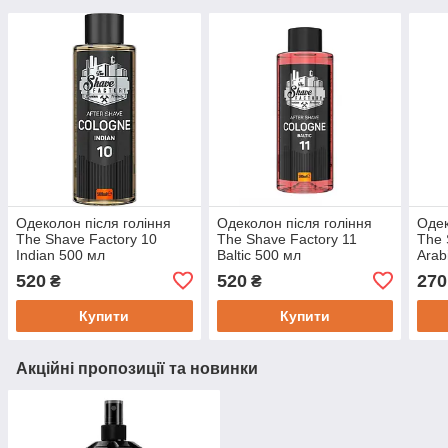
Одеколон після гоління
Одеколон після гоління
Одек
The Shave Factory 10
The Shave Factory 11
The 
Indian 500 мл
Baltic 500 мл
Arab
520
520
270
₴
₴
Купити
Купити
Акційні пропозиції та новинки