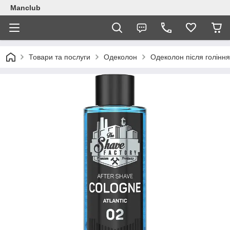
Manclub
Товари та послуги
Одеколон
Одеколон після гоління