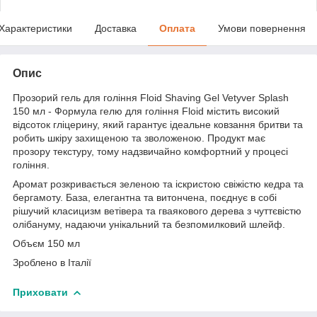
Характеристики
Доставка
Оплата
Умови повернення
Опис
Прозорий гель для гоління Floid Shaving Gel Vetyver Splash
150 мл - Формула гелю для гоління Floid містить високий
відсоток гліцерину, який гарантує ідеальне ковзання бритви та
робить шкіру захищеною та зволоженою. Продукт має
прозору текстуру, тому надзвичайно комфортний у процесі
гоління.
Аромат розкривається зеленою та іскристою свіжістю кедра та
бергамоту. База, елегантна та витончена, поєднує в собі
рішучий класицизм ветівера та гваякового дерева з чуттєвістю
олібануму, надаючи унікальний та безпомилковий шлейф.
Объєм 150 мл
Зроблено в Італії
Приховати