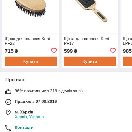
Щітка для волосся Kent
Щітка для волосся Kent
Щітк
PF22
PF17
LPF
715
599
985
₴
₴
Купити
Купити
Про нас
96% позитивних з 219 відгуків за рік
Працює з 07.09.2016
м. Харків
Харків, Україна
Контакти