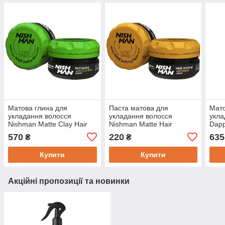
Матова глина для
Паста матова для
Мато
укладання волосся
укладання волосся
укла
Nishman Matte Clay Hair
Nishman Matte Hair
Dapp
Styling Wax M2 150 мл
Defining Pastе М1 30 мл
570
220
635
₴
₴
Купити
Купити
Акційні пропозиції та новинки