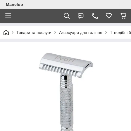
Manclub
Товари та послуги
Аксесуари для гоління
Т-подібні 