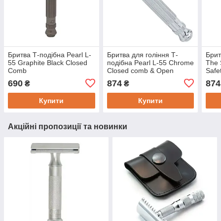
Бритва Т-подібна Pearl L-
Бритва для гоління Т-
Брит
55 Graphite Black Closed
подібна Pearl L-55 Chrome
The 
Comb
Closed comb & Open
Safe
Comb
690
874
874
₴
₴
Купити
Купити
Акційні пропозиції та новинки