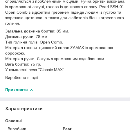
справляється з проблемними місцями. Ручка бритви виконана
із хромованої латуні, голова із цинкового сплаву. Pearl SSH-01
Open Comb з відкритим гребенем підійде людям із густою та
жорсткою щетиною, а також для любителів більш агресивного
гоління.
Загальна довжина бритви: 85 мм.
Довжина ручки: 78 мм.
Тип гоління голів: Open Comb.
Матеріал голови: цинковий сплав ZAMAK із хромованою
обробкою.
Матеріал ручки: Латунь з хромованим оздобленням.
Вага бритви: 75 гр.
У комплекті леза "Classic MAX"
Вироблено в Індії.
Приховати
Характеристики
Основні
Виробник
Pearl