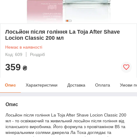
Лосьйон після гоління La Toja After Shave
Locion Classic 200 мл
Немає в наявності
Код: 609
Роздріб
359
₴
Опис
Характеристики
Доставка
Оплата
Умови п
Опис
Лосьйон після гоління La Toja After Shave Locion Classic 200
мл - то освіжаючий та живильний лосьйон після гоління від
іспанського виробника. Його формула з провітаміном B5 та
мінеральними солями джерела Ла Тоха доглядає та