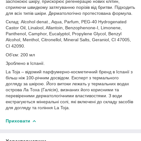
заспокоює шкіру, прискорює регенерацію нових клітин,
сприяючи швидкому затягуванню порізів від бритви. Підходить
для всіх типів шкіри. Дерматологічно протестована формула.
Склад: Alcohol denat., Aqua, Parfum, PEG-40 Hydrogenated
Castor Oil, Linalool, Allantoin, Benzophenone-I, Limonene,
Panthenol, Camphor, Eucalyptol, Propylene Glycol, Benzyl
Alcohol, Menthol, Citronellol, Mineral Salts, Geraniol, CI 47005,
CI 42090.
Об'єм: 200 мл
Зроблено в Іспанії.
La Toja – відомий парфумерно-косметичний бренд в Іспанії з
більш ніж 100-річним досвідом. Експерт з термального
догляду за шкірою. Його витоки лежать у термальних водах
острова Ла Тоха (Галісія), визнаних його корисними та
перевіреними дерматологічними властивостями. З води
екстрагуються мінеральні солі, які включені до складу засобів
для догляду та гоління La Toja.
Приховати