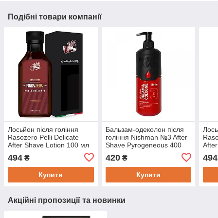
Подібні товари компанії
Лосьйон після гоління
Бальзам-одеколон після
Лось
Rasozero Pelli Delicate
гоління Nishman №3 After
Raso
After Shave Lotion 100 мл
Shave Pyrogeneous 400
Afte
мл
494
420
494
₴
₴
Купити
Купити
Акційні пропозиції та новинки