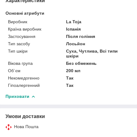
Характеристики
Основні атрибути
Виробник
La Toja
Країна виробник
Іспанія
Застосування
Після гоління
Тип засобу
Лосьйон
Тип шкіри
Суха, Чутлива, Всі типи
шкіри
Вікова група
Без обмежень
Об`єм
200 мл
Некомедогенно
Так
Гіпоалергенний
Так
Приховати
Умови доставки
Нова Пошта