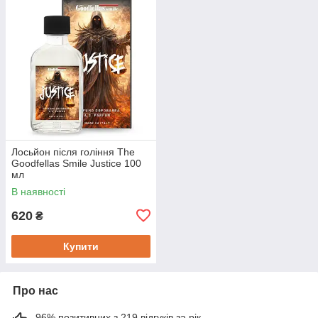
Лосьйон після гоління The
Goodfellas Smile Justice 100
мл
В наявності
620
₴
Купити
Про нас
96% позитивних з 219 відгуків за рік