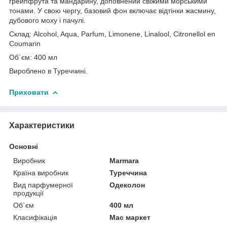
грейпфрута та мандарину, доповнений свіжими морськими
тонами. У свою чергу, базовий фон включає відтінки жасмину,
дубового моху і пачулі.
Склад: Alcohol, Aqua, Parfum, Limonene, Linalool, Citronellol en
Coumarin
Об`єм: 400 мл
Вироблено в Туреччині.
Приховати
Характеристики
Основні
Виробник
Marmara
Країна виробник
Туреччина
Вид парфумерної
Одеколон
продукції
Об`єм
400 мл
Класифікація
Мас маркет