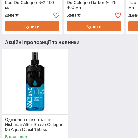
Eau De Cologne №2 400
De Cologne Barber № 25
Eau 
мл
400 мл
мл
499
390
499
₴
₴
Купити
Купити
Акційні пропозиції та новинки
Одеколон після гоління
Nishman After Shave Cologne
06 Aqua D asil 150 мл
В наявності