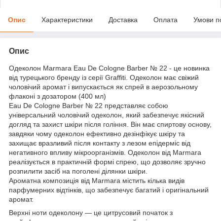
Опис
Характеристики
Доставка
Оплата
Умови п
Опис
Одеколон Marmara Eau De Cologne Barber № 22 - це новинка
від турецького бренду із серії Graffiti. Одеколон має свіжий
чоловічий аромат і випускається як спрей в аерозольному
флаконі з дозатором (400 мл)
Eau De Cologne Barber № 22 представляє собою
універсальний чоловічий одеколон, який забезпечує якісний
догляд та захист шкіри після гоління. Він має спиртову основу,
завдяки чому одеколон ефективно дезінфікує шкіру та
захищає вразливий після контакту з лезом епідерміс від
негативного впливу мікроорганізмів. Одеколон від Marmara
реалізується в практичній формі спрею, що дозволяє зручно
розпилити засіб на поголені ділянки шкіри.
Ароматна композиція від Marmara містить кілька видів
парфумерних відтінків, що забезпечує багатий і оригінальний
аромат.
Верхні ноти одеколону — це цитрусовий початок з