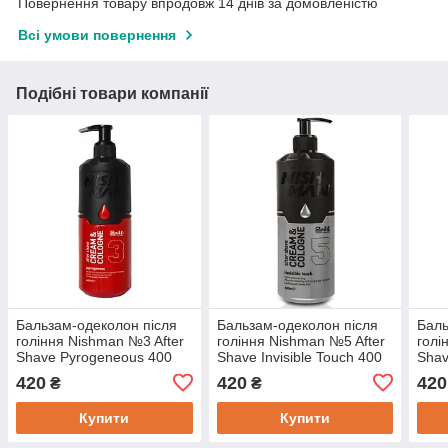
Повернення товару впродовж 14 днів за домовленістю
Всі умови повернення
Подібні товари компанії
Бальзам-одеколон після
Бальзам-одеколон після
Баль
гоління Nishman №3 After
гоління Nishman №5 After
голі
Shave Pyrogeneous 400
Shave Invisible Touch 400
Shav
мл
мл
420
420
420
₴
₴
Купити
Купити