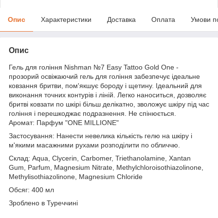
Опис
Характеристики
Доставка
Оплата
Умови п
Опис
Гель для гоління Nishman №7 Easy Tattoo Gold One -
прозорий освіжаючий гель для гоління забезпечує ідеальне
ковзання бритви, пом'якшує бороду і щетину. Ідеальний для
виконання точних контурів і ліній. Легко наноситься, дозволяє
бритві ковзати по шкірі більш делікатно, зволожує шкіру під час
гоління і перешкоджає подразнення. Не спінюється.
Аромат: Парфум "ONE MILLIONE"
Застосування: Нанести невелика кількість гелю на шкіру і
м'якими масажними рухами розподілити по обличчю.
Склад: Aqua, Clycerin, Carbomer, Triethanolamine, Xantan
Gum, Parfum, Magnesium Nitrate, Methylchloroisothiazolinone,
Methylisothiazolinone, Magnesium Chloride
Обсяг: 400 мл
Зроблено в Туреччині