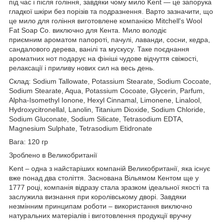
під час і після гоління, завдяки чому мило Kent — це запорука
гладкої шкіри без порізів та подразнення. Варто зазначити, що
це мило для гоління виготовлене компанією Mitchell's Wool
Fat Soap Co. виключно для Кента. Мило володіє
приємним ароматом папороті, пачулі, лаванди, сосни, кедра,
сандалового дерева, ванілі та мускусу. Таке поєднання
ароматних нот подарує на фініші чудове відчуття свіжості,
релаксації і приливу нових сил на весь день.
Склад: Sodium Tallowate, Potassium Stearate, Sodium Cocoate,
Sodium Stearate, Aqua, Potassium Cocoate, Glycerin, Parfum,
Alpha-Isomethyl Ionone, Hexyl Cinnamal, Limonene, Linalool,
Hydroxycitronellal, Lanolin, Titanium Dioxide, Sodium Chloride,
Sodium Gluconate, Sodium Silicate, Tetrasodium EDTA,
Magnesium Sulphate, Tetrasodium Etidronate
Вага: 120 гр
Зроблено в Великобританії
Kent – одна з найстаріших компаній Великобританії, яка існує
вже понад два століття. Заснована Вільямом Кентом ще у
1777 році, компанія відразу стала зразком ідеальної якості та
заслужила визнання при королівському дворі. Завдяки
незмінним принципам роботи – використання виключно
натуральних матеріалів і виготовлення продукції вручну