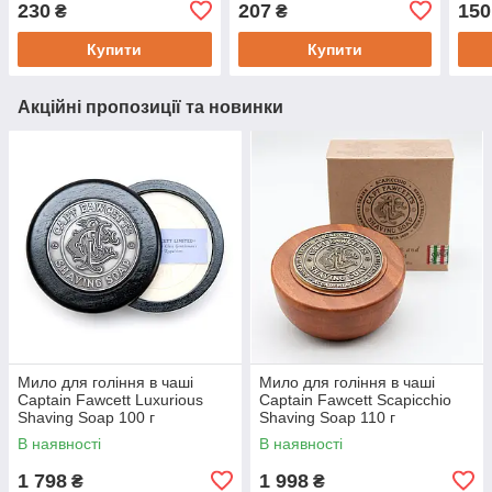
230
207
150
₴
₴
Купити
Купити
Акційні пропозиції та новинки
Мило для гоління в чаші
Мило для гоління в чаші
Captain Fawcett Luxurious
Captain Fawcett Scapicchio
Shaving Soap 100 г
Shaving Soap 110 г
В наявності
В наявності
1 798
1 998
₴
₴