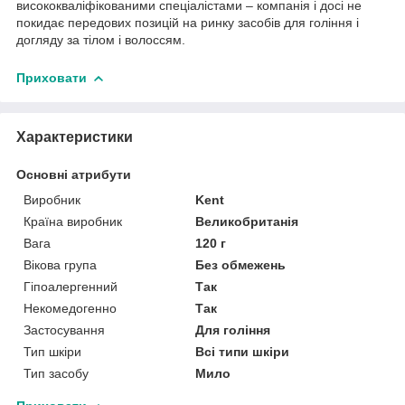
висококваліфікованими спеціалістами – компанія і досі не
покидає передових позицій на ринку засобів для гоління і
догляду за тілом і волоссям.
Приховати
Характеристики
Основні атрибути
Виробник
Kent
Країна виробник
Великобританія
Вага
120 г
Вікова група
Без обмежень
Гіпоалергенний
Так
Некомедогенно
Так
Застосування
Для гоління
Тип шкіри
Всі типи шкіри
Тип засобу
Мило