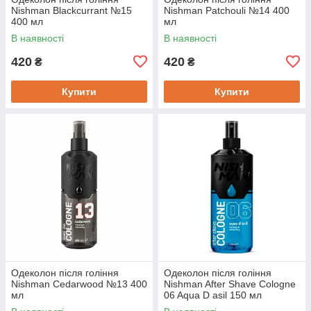
Nishman Blackcurrant №15
Nishman Patchouli №14 400
400 мл
мл
В наявності
В наявності
420
420
₴
₴
Купити
Купити
Одеколон після гоління
Одеколон після гоління
Nishman Cedarwood №13 400
Nishman After Shave Cologne
мл
06 Aqua D asil 150 мл