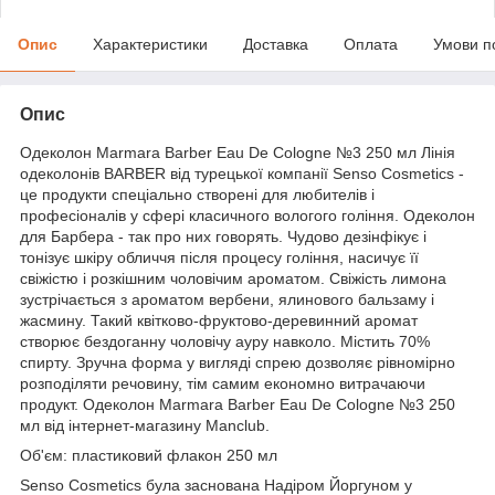
Опис
Характеристики
Доставка
Оплата
Умови п
Опис
Одеколон Marmara Barber Eau De Cologne №3 250 мл Лінія
одеколонів BARBER від турецької компанії Senso Cosmetics -
це продукти спеціально створені для любителів і
професіоналів у сфері класичного вологого гоління. Одеколон
для Барбера - так про них говорять. Чудово дезінфікує і
тонізує шкіру обличчя після процесу гоління, насичує її
свіжістю і розкішним чоловічим ароматом. Свіжість лимона
зустрічається з ароматом вербени, ялинового бальзаму і
жасмину. Такий квітково-фруктово-деревинний аромат
створює бездоганну чоловічу ауру навколо. Містить 70%
спирту. Зручна форма у вигляді спрею дозволяє рівномірно
розподіляти речовину, тім самим економно витрачаючи
продукт. Одеколон Marmara Barber Eau De Cologne №3 250
мл від інтернет-магазину Manclub.
Об'єм: пластиковий флакон 250 мл
Senso Cosmetics була заснована Надіром Йоргуном у