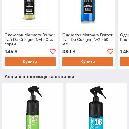
Одеколон Marmara Barber
Одеколон Marmara Barber
Одек
Eau De Cologne №4 50 мл
Eau De Cologne №2 250
Eau 
спрей
мл
145
380
145
₴
₴
Купити
Купити
Акційні пропозиції та новинки