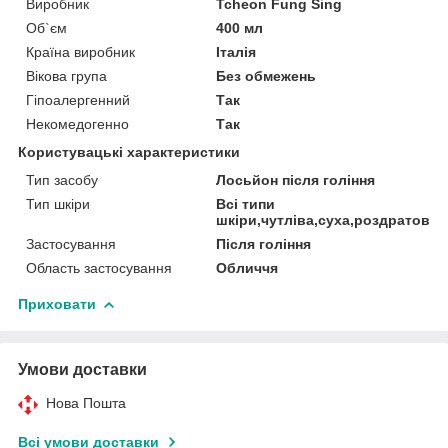
Виробник
Tcheon Fung Sing
Об`єм
400 мл
Країна виробник
Італія
Вікова група
Без обмежень
Гіпоалергенний
Так
Некомедогенно
Так
Користувацькi характеристики
Тип засобу
Лосьйон після гоління
Тип шкіри
Всі типи
шкіри,чутліва,суха,роздратован
Застосування
Після гоління
Область застосування
Обличчя
Приховати
Умови доставки
Нова Пошта
Всі умови доставки