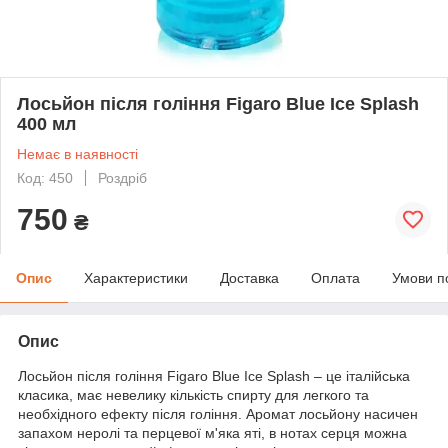
Лосьйон після гоління Figaro Blue Ice Splash
400 мл
Немає в наявності
Код: 450
Роздріб
750
₴
Опис
Характеристики
Доставка
Оплата
Умови п
Опис
Лосьйон після гоління Figaro Blue Ice Splash – це італійська
класика, має невелику кількість спирту для легкого та
необхідного ефекту після гоління. Аромат лосьйону насичен
запахом неролі та перцевої м'яка яті, в нотах серця можна