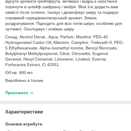
відчути аромати грейпфрута, ветівера і кедра,а наостанок
поринути в шлейф шафрану і амбре. Blue Ice додасть вам
свіжісті після гоління, тонізує і дезинфікує шкіру та подарує
справжній середземноморський аромат. Знімає
роздратування. Підходить для всіх типів шкіри, особливо для
чутливої. Охолоджує і освіжає шкіру.
Склад: Alcohol Denat., Aqua, Parfum, Menthol, PEG-40
Hydrogenated Castor Oil, Allantoin, Camphor, Trideceth-9, PEG-
5 Ethylhexanoate, Alpha-Isomethyl Ionone, Benzyl Benzoate,
Butylphenyl Methylpropional, Citral, Citronellol, Eugenol,
Geraniol, Hexyl Cinnamal, Limonene, Linalool, Evernia
Furfuracea Extract, Ci 42051.
Об'єм: 400 мл
Вироблено в Італии.
Приховати
Характеристики
Основні атрибути