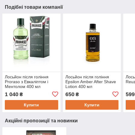
Подібні товари компанії
Лосьйон після гоління
Лосьйон після гоління
Лось
Proraso з Евкаліптом і
Epsilon Amber After Shave
Reuz
Ментолом 400 мл
Lotion 400 мл
1 040
650
599
₴
₴
Купити
Купити
Акційні пропозиції та новинки